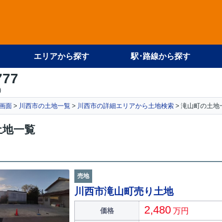
エリアから探す
駅･路線から探す
777
)
画面
川西市の土地一覧
川西市の詳細エリアから土地検索
滝山町の土地
土地一覧
売地
川西市滝山町売り土地
2,480
価格
万円