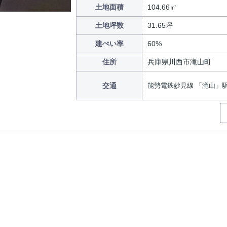
土地面積
104.66㎡
土地坪数
31.65坪
建ぺい率
60%
住所
兵庫県川西市滝山町
交通
能勢電鉄妙見線 「滝山」駅