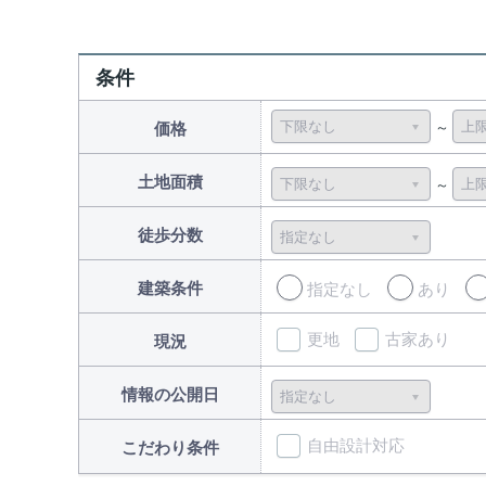
条件
価格
土地面積
徒歩分数
建築条件
指定なし
あり
更地
古家あり
現況
情報の公開日
自由設計対応
こだわり条件