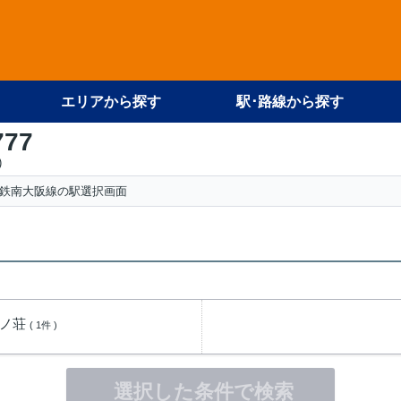
エリアから探す
駅･路線から探す
777
)
鉄南大阪線の駅選択画面
我ノ荘
( 1件 )
選択した条件で検索