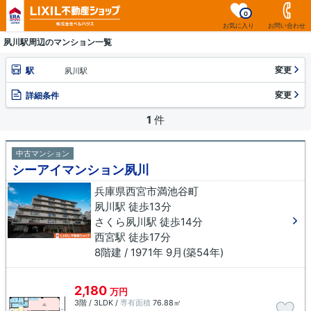
0
お気に入り
お問い合わせ
夙川駅周辺のマンション一覧
変更
駅
夙川駅
変更
詳細条件
1
件
中古マンション
シーアイマンション夙川
兵庫県西宮市満池谷町
夙川駅 徒歩13分
さくら夙川駅 徒歩14分
西宮駅 徒歩17分
8階建 / 1971年 9月(築54年)
2,180
万円
3階 / 3LDK /
専有面積
76.88㎡