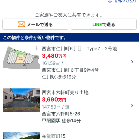
情報の見方
ご家族やご友人に共有できます。
メールで送る
LINE
で送る
この物件と条件が近い物件です。
西宮市仁川町6丁目 TypeZ 2号地
3,480
万円
161.59㎡ /
西宮市
仁川町
６丁目
9番4号
仁川駅 徒歩19分
西宮市六軒町売り土地
3,690
万円
147.59㎡ / 無
西宮市
六軒町
5-26
甲陽園駅 徒歩14分
柏堂西町15