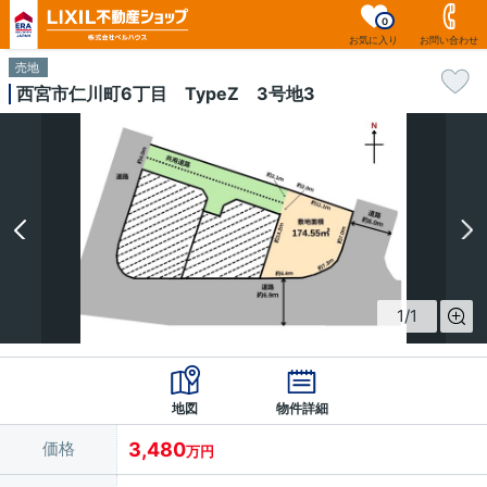
0
お気に入り
お問い合わせ
売地
西宮市仁川町6丁目 TypeZ 3号地3
1
/
1
地図
物件詳細
価格
3,480
万円