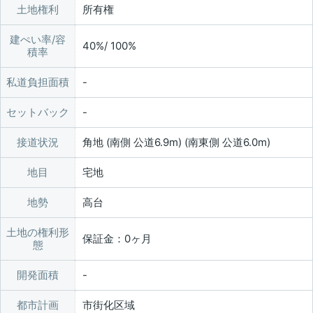
土地権利
所有権
建ぺい率/容
40%/ 100%
積率
私道負担面積
セットバック
接道状況
角地 (南側 公道6.9m) (南東側 公道6.0m)
地目
宅地
地勢
高台
土地の権利形
保証金：0ヶ月
態
開発面積
都市計画
市街化区域